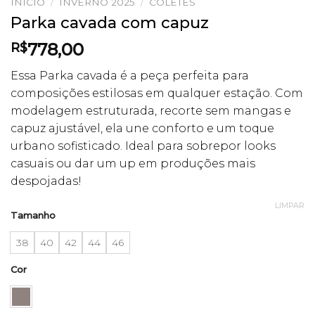
INÍCIO
/
INVERNO 2025
/
COLETES
Parka cavada com capuz
778,00
R$
Essa Parka cavada é a peça perfeita para
composições estilosas em qualquer estação. Com
modelagem estruturada, recorte sem mangas e
capuz ajustável, ela une conforto e um toque
urbano sofisticado. Ideal para sobrepor looks
casuais ou dar um up em produções mais
despojadas!
LIMPAR
Tamanho
38
40
42
44
46
Cor